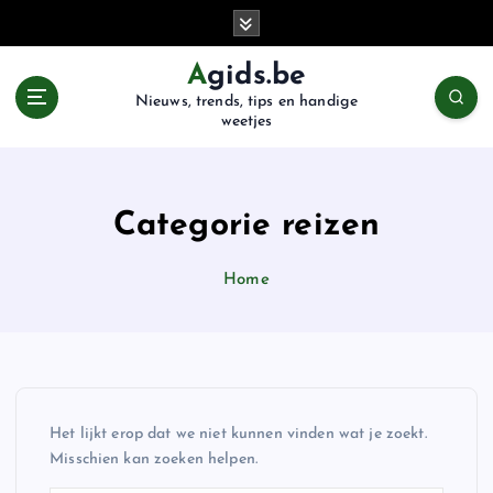
G
a
n
Agids.be
a
Nieuws, trends, tips en handige
a
weetjes
r
d
e
i
Categorie reizen
n
h
Home
o
u
d
Het lijkt erop dat we niet kunnen vinden wat je zoekt.
Misschien kan zoeken helpen.