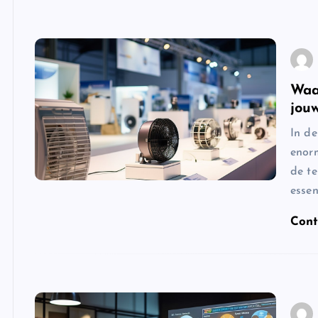
Waa
jou
In d
enor
de te
essen
Cont