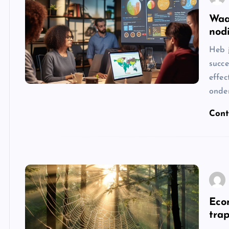
Waa
nod
Heb 
succe
effec
onder
Cont
Eco
trap