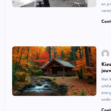
en p
vermi
Cont
Kie
jou
Het k
uitda
energ
onder
Cont