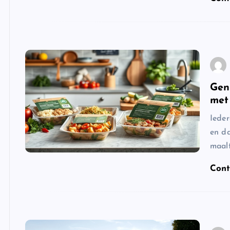
Gen
met
Ieder
en da
maalt
Cont