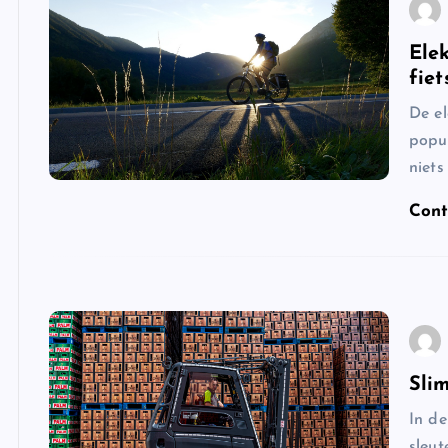
Elek
fie
De el
popul
niets
Cont
Sli
In de
sleut