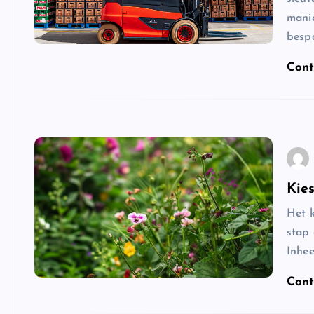
manie
bespa
Cont
Kies
Het k
stap
Inhee
Cont