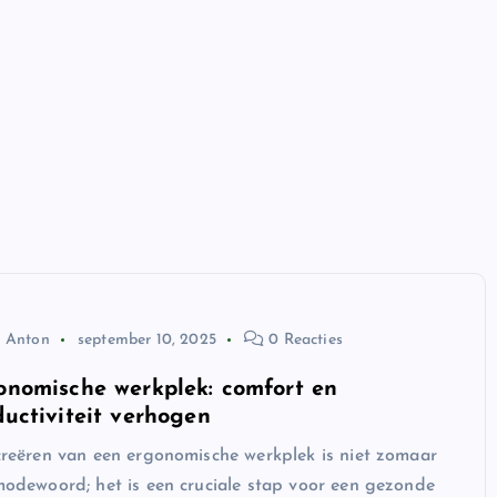
Anton
september 10, 2025
0 Reacties
onomische werkplek: comfort en
ductiviteit verhogen
reëren van een ergonomische werkplek is niet zomaar
odewoord; het is een cruciale stap voor een gezonde