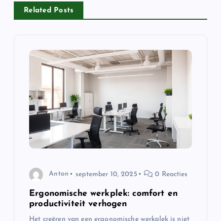
h
Related Posts
t
n
a
v
i
g
Anton
september 10, 2025
0 Reacties
a
Ergonomische werkplek: comfort en
t
productiviteit verhogen
Het creëren van een ergonomische werkplek is niet