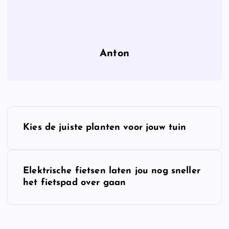
Anton
B
Kies de juiste planten voor jouw tuin
e
r
Elektrische fietsen laten jou nog sneller
het fietspad over gaan
i
c