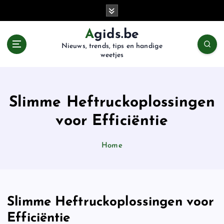
G
a
n
Agids.be
a
Nieuws, trends, tips en handige
a
weetjes
r
d
e
i
Slimme Heftruckoplossingen
n
voor Efficiëntie
h
o
u
Home
d
Slimme Heftruckoplossingen voor
Efficiëntie