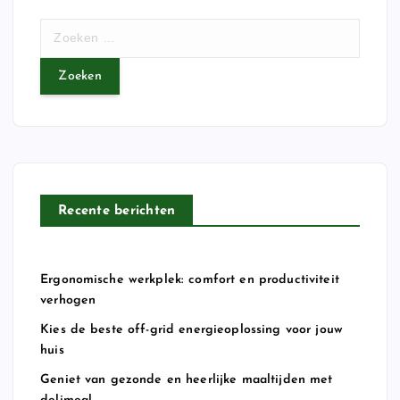
Z
o
e
k
e
n
n
a
a
Recente berichten
r
:
Ergonomische werkplek: comfort en productiviteit
verhogen
Kies de beste off-grid energieoplossing voor jouw
huis
Geniet van gezonde en heerlijke maaltijden met